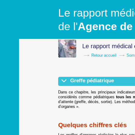
Le rapport médic
de l'
Agence de 
Le rapport médical 
Retour accueil
Som
Greffe pédiatrique
Quelques chiffres clés
Prélèvement sur donneur pédiatrique 
Greffe cardiaque pédiatrique
Greffe pulmonaire et cardio-pulmonair
Greffe hépatique pédiatrique
Greffe rénale pédiatrique
Dans ce chapitre, les principaux indicateu
considérés comme pédiatriques
tous les m
d’attente (greffe, décès, sortie). Les méth
d’organes ».
Quelques chiffres clés
Les greffes d’organes réalisées le plus cou