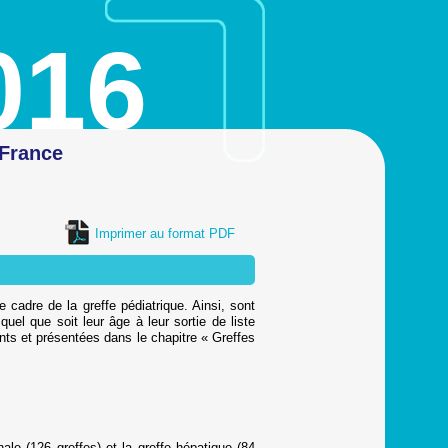
016
 France
Imprimer au format PDF
cadre de la greffe pédiatrique. Ainsi, sont
quel que soit leur âge à leur sortie de liste
nts et présentées dans le chapitre « Greffes
ale (126 greffes) et la greffe hépatique (84