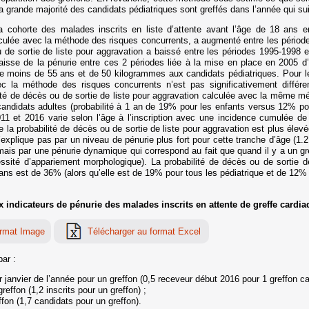
a grande majorité des candidats pédiatriques sont greffés dans l’année qui suit
a cohorte des malades inscrits en liste d’attente avant l’âge de 18 ans e
lculée avec la méthode des risques concurrents, a augmenté entre les péri
u de sortie de liste pour aggravation a baissé entre les périodes 1995-199
isse de la pénurie entre ces 2 périodes liée à la mise en place en 2005 d’u
 de moins de 55 ans et de 50 kilogrammes aux candidats pédiatriques. Pour le
ec la méthode des risques concurrents n’est pas significativement différe
ité de décès ou de sortie de liste pour aggravation calculée avec la même m
candidats adultes (probabilité à 1 an de 19% pour les enfants versus 12% pour
2011 et 2016 varie selon l’âge à l’inscription avec une incidence cumulée d
a probabilité de décès ou de sortie de liste pour aggravation est plus élev
 s’explique pas par un niveau de pénurie plus fort pour cette tranche d’âge (1.
mais par une pénurie dynamique qui correspond au fait que quand il y a un gref
essité d’appariement morphologique). La probabilité de décès ou de sortie d
 ans est de 36% (alors qu’elle est de 19% pour tous les pédiatrique et de 12% 
 indicateurs de pénurie des malades inscrits en attente de greffe cardia
par :
 janvier de l’année pour un greffon (0,5 receveur début 2016 pour 1 greffon ca
effon (1,2 inscrits pour un greffon) ;
fon (1,7 candidats pour un greffon).