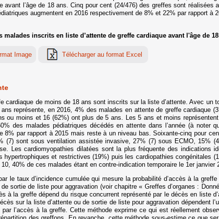
ente avant l’âge de 18 ans. Cinq pour cent (24/476) des greffes sont réalisées 
fe pédiatriques augmentent en 2016 respectivement de 8% et 22% par rapport à 
malades inscrits en liste d’attente de greffe cardiaque avant l'âge de 1
nte
cardiaque de moins de 18 ans sont inscrits sur la liste d’attente. Avec un to
e 18 ans représente, en 2016, 4% des malades en attente de greffe cardiaque 
5 ans ou moins et 16 (62%) ont plus de 5 ans. Les 5 ans et moins représenten
0% des malades pédiatriques décédés en attente dans l’année (à noter qu’il
 8% par rapport à 2015 mais reste à un niveau bas. Soixante-cinq pour cen
 27% (7) sont sous ventilation assistée invasive, 27% (7) sous ECMO, 15% (4
e. Les cardiomyopathies dilatées sont la plus fréquente des indications iden
 hypertrophiques et restrictives (19%) puis les cardiopathies congénitales 
e 10, 40% de ces malades étant en contre-indication temporaire le 1er janvier 
par le taux d’incidence cumulée qui mesure la probabilité d’accès à la greffe 
de sortie de liste pour aggravation (voir chapitre « Greffes d’organes : Donn
cès à la greffe dépend du risque concurrent représenté par le décès en liste d’a
 décès sur la liste d’attente ou de sortie de liste pour aggravation dépendent l’
té par l’accès à la greffe. Cette méthode exprime ce qui est réellement obse
épartition des greffons. En revanche, cette méthode sous-estime ce que serait