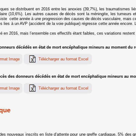
ues se distribuent en 2016 entre les anoxies (39,7%), les traumatismes li
laire (10,6%). Les autres causes de décès sont la méningite, les tumeurs et 
te cette année à une progression des causes de décès vasculaire, mais cela re
 lies à un AVP (accident de la voie publique) régresse cette année encore. 
 en 2016, mais l’ensemble ces effectifs étant faibles, ces variations restent
donneurs décédés en état de mort encéphalique mineurs au moment du 
écès des donneurs décédés en état de mort encéphalique mineurs au m
ique
es nouveaux inscrits en liste d’attente pour une greffe cardiaque, 5% des g