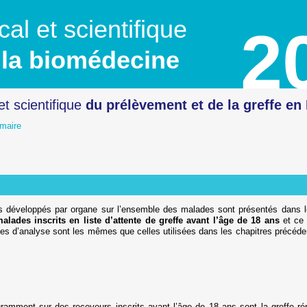
al et scientifique
2
la biomédecine
et scientifique
du prélèvement
et de la greffe en
maire
en état de mort encéphalique
e pédiatrique
rs développés par organe sur l’ensemble des malades sont présentés dans le 
alades inscrits en liste d’attente de greffe avant l’âge de 18 ans
et ce 
odes d’analyse sont les mêmes que celles utilisées dans les chapitres précéde
ramment sur des receveurs inscrits avant l’âge de 18 ans sont la greffe rén