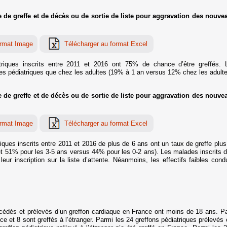
de greffe et de décès ou de sortie de liste pour aggravation des nouveau
triques inscrits entre 2011 et 2016 ont 75% de chance d’être greffés. L
des pédiatriques que chez les adultes (19% à 1 an versus 12% chez les adulte
de greffe et de décès ou de sortie de liste pour aggravation des nouveau
iques inscrits entre 2011 et 2016 de plus de 6 ans ont un taux de greffe plu
t 51% pour les 3-5 ans versus 44% pour les 0-2 ans). Les malades inscrits d
ur inscription sur la liste d’attente. Néanmoins, les effectifs faibles con
édés et prélevés d’un greffon cardiaque en France ont moins de 18 ans. Par
e et 8 sont greffés à l’étranger. Parmi les 24 greffons pédiatriques prélevés