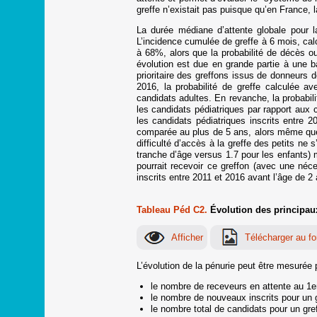
greffe n’existait pas puisque qu’en France, l
La durée médiane d’attente globale pour l
L’incidence cumulée de greffe à 6 mois, ca
à 68%, alors que la probabilité de décès o
évolution est due en grande partie à une ba
prioritaire des greffons issus de donneurs
2016, la probabilité de greffe calculée av
candidats adultes. En revanche, la probabil
les candidats pédiatriques par rapport aux 
les candidats pédiatriques inscrits entre 
comparée au plus de 5 ans, alors même que l
difficulté d’accès à la greffe des petits ne
tranche d’âge versus 1.7 pour les enfants) 
pourrait recevoir ce greffon (avec une néc
inscrits entre 2011 et 2016 avant l’âge de 2
Tableau Péd C2.
Évolution des principaux
L’évolution de la pénurie peut être mesurée 
le nombre de receveurs en attente au 1er
le nombre de nouveaux inscrits pour un gr
le nombre total de candidats pour un gref