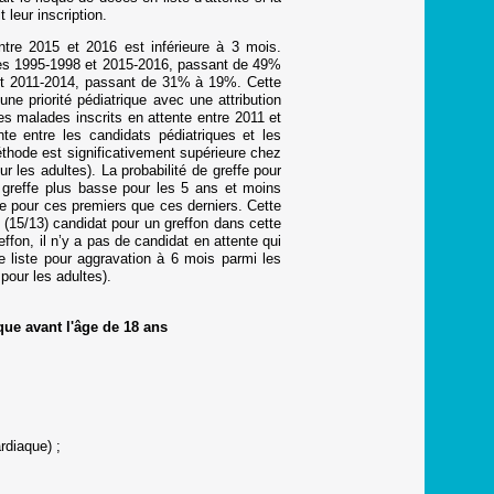
 leur inscription.
ntre 2015 et 2016 est inférieure à 3 mois.
odes 1995-1998 et 2015-2016, passant de 49%
8 et 2011-2014, passant de 31% à 19%. Cette
ne priorité pédiatrique avec une attribution
s malades inscrits en attente entre 2011 et
nte entre les candidats pédiatriques et les
éthode est significativement supérieure chez
 les adultes). La probabilité de greffe pour
e greffe plus basse pour les 5 ans et moins
ée pour ces premiers que ces derniers. Cette
2 (15/13) candidat pour un greffon dans cette
fon, il n’y a pas de candidat en attente qui
e liste pour aggravation à 6 mois parmi les
pour les adultes).
que avant l'âge de 18 ans
rdiaque) ;