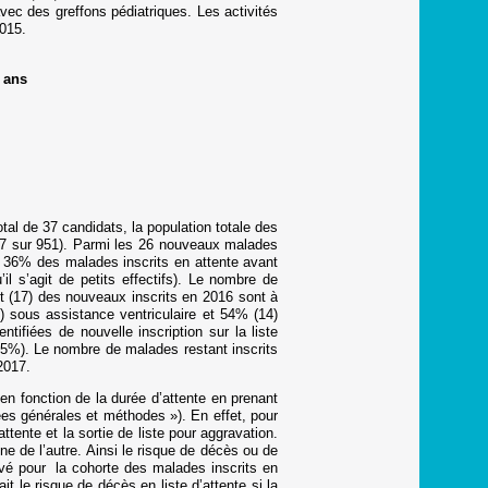
avec des greffons pédiatriques. Les activités
2015.
8 ans
tal de 37 candidats, la population totale des
(37 sur 951). Parmi les 26 nouveaux malades
t 36% des malades inscrits en attente avant
 s’agit de petits effectifs). Le nombre de
t (17) des nouveaux inscrits en 2016 sont à
) sous assistance ventriculaire et 54% (14)
tifiées de nouvelle inscription sur la liste
(15%). Le nombre de malades restant inscrits
2017.
en fonction de la durée d’attente en prenant
ées générales et méthodes »). En effet, pour
ttente et la sortie de liste pour aggravation.
une de l’autre. Ainsi le risque de décès ou de
rvé pour la cohorte des malades inscrits en
 le risque de décès en liste d’attente si la