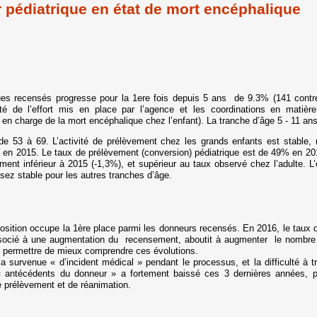
pédiatrique en état de mort encéphalique
ues recensés progresse pour la 1ere fois depuis 5 ans de 9.3% (141 contr
té de l’effort mis en place par l’agence et les coordinations en matiè
n charge de la mort encéphalique chez l’enfant). La tranche d’âge 5 - 11 ans
53 à 69. L’activité de prélèvement chez les grands enfants est stable, 
 2015. Le taux de prélèvement (conversion) pédiatrique est de 49% en 2016
ment inférieur à 2015 (-1,3%), et supérieur au taux observé chez l’adulte. L
ssez stable pour les autres tranches d’âge.
osition occupe la 1ère place parmi les donneurs recensés. En 2016, le taux d
associé à une augmentation du recensement, aboutit à augmenter le nombre
ous permettre de mieux comprendre ces évolutions.
survenue « d’incident médical » pendant le processus, et la difficulté à tr
« antécédents du donneur » a fortement baissé ces 3 dernières années, 
e prélèvement et de réanimation.