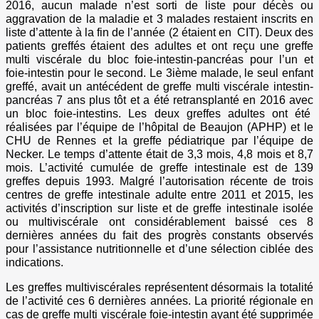
2016, aucun malade n’est sorti de liste pour décès ou
aggravation de la maladie et 3 malades restaient inscrits en
liste d’attente à la fin de l’année (2 étaient en CIT). Deux des
patients greffés étaient des adultes et ont reçu une greffe
multi viscérale du bloc foie-intestin-pancréas pour l’un et
foie-intestin pour le second. Le 3ième malade, le seul enfant
greffé, avait un antécédent de greffe multi viscérale intestin-
pancréas 7 ans plus tôt et a été retransplanté en 2016 avec
un bloc foie-intestins. Les deux greffes adultes ont été
réalisées par l’équipe de l’hôpital de Beaujon (APHP) et le
CHU de Rennes et la greffe pédiatrique par l’équipe de
Necker. Le temps d’attente était de 3,3 mois, 4,8 mois et 8,7
mois. L’activité cumulée de greffe intestinale est de 139
greffes depuis 1993. Malgré l’autorisation récente de trois
centres de greffe intestinale adulte entre 2011 et 2015, les
activités d’inscription sur liste et de greffe intestinale isolée
ou multiviscérale ont considérablement baissé ces 8
dernières années du fait des progrès constants observés
pour l’assistance nutritionnelle et d’une sélection ciblée des
indications.
Les greffes multiviscérales représentent désormais la totalité
de l’activité ces 6 dernières années. La priorité régionale en
cas de greffe multi viscérale foie-intestin ayant été supprimée