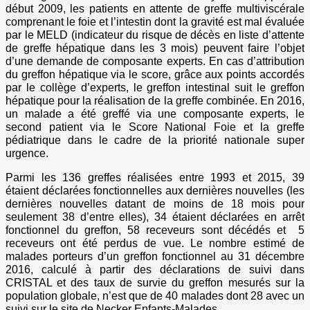
début 2009, les patients en attente de greffe multiviscérale
comprenant le foie et l’intestin dont la gravité est mal évaluée
par le MELD (indicateur du risque de décès en liste d’attente
de greffe hépatique dans les 3 mois) peuvent faire l’objet
d’une demande de composante experts. En cas d’attribution
du greffon hépatique via le score, grâce aux points accordés
par le collège d’experts, le greffon intestinal suit le greffon
hépatique pour la réalisation de la greffe combinée. En 2016,
un malade a été greffé via une composante experts, le
second patient via le Score National Foie et la greffe
pédiatrique dans le cadre de la priorité nationale super
urgence.
Parmi les 136 greffes réalisées entre 1993 et 2015, 39
étaient déclarées fonctionnelles aux dernières nouvelles (les
dernières nouvelles datant de moins de 18 mois pour
seulement 38 d’entre elles), 34 étaient déclarées en arrêt
fonctionnel du greffon, 58 receveurs sont décédés et 5
receveurs ont été perdus de vue. Le nombre estimé de
malades porteurs d’un greffon fonctionnel au 31 décembre
2016, calculé à partir des déclarations de suivi dans
CRISTAL et des taux de survie du greffon mesurés sur la
population globale, n’est que de 40 malades dont 28 avec un
suivi sur le site de Necker Enfants-Malades.