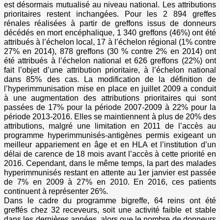
est désormais mutualisé au niveau national. Les attributions
prioritaires restent inchangées. Pour les 2 894 greffes
rénales réalisées à partir de greffons issus de donneurs
décédés en mort encéphalique, 1 340 greffons (46%) ont été
attribués à l’échelon local, 17 à l’échelon régional (1% contre
27% en 2014), 878 greffons (30 % contre 2% en 2014) ont
été attribués à l’échelon national et 626 greffons (22%) ont
fait l’objet d’une attribution prioritaire, à l’échelon national
dans 85% des cas. La modification de la définition de
l’hyperimmunisation mise en place en juillet 2009 a conduit
à une augmentation des attributions prioritaires qui sont
passées de 17% pour la période 2007-2009 à 22% pour la
période 2013-2016. Elles se maintiennent à plus de 20% des
attributions, malgré une limitation en 2011 de l’accès au
programme hyperimmunisés-antigènes permis exigeant un
meilleur appariement en âge et en HLA et l’institution d’un
délai de carence de 18 mois avant l’accès à cette priorité en
2016. Cependant, dans le même temps, la part des malades
hyperimmunisés restant en attente au 1er janvier est passée
de 7% en 2009 à 27% en 2010. En 2016, ces patients
continuent à représenter 26%.
Dans le cadre du programme bigreffe, 64 reins ont été
greffés chez 32 receveurs, soit une activité faible et stable
dans les dernières années, alors que le nombre de donneurs