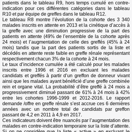
patients dans le tableau R9, hors temps cumulé en contre-
indication pour ces différentes catégories dans le tableau
R10 et par équipe de greffes dans le tableau R12.
Le tableau R8 montre l’évolution de la cohorte des 3 340
malades inscrits en attente en 2013 et la cinétique d’accès à
la greffe avec une diminution progressive de la part des
patients en attente (49% de l’ensemble de la cohorte après
24 mois) et l’augmentation de celle des greffés (45% à 24
mois) tandis que la part des patients sortis de la liste et
décédés en attente reste faible en greffe rénale représentant
respectivement chacun 3% de la cohorte à 24 mois.
Le taux d’incidence cumulée a été calculé pour les malades
inscrits entre 1996 et 2016 en excluant les malades
candidats et greffés à partir d’un greffon de donneur vivant
ainsi que les malades ayant bénéficié d’une greffe combinée
rein et organe vital. La probabilité d’être greffé à 24 mois a
progressivement diminué passant de 61% à 24 mois à 42%
entre les cohortes 1996-1999 et 2012-2016. Le rapport
demande /offre en greffe rénale s’est accrue ces 6 dernières
années avec un nombre total de candidats par greffon
passant de 4,2 en 2011 à 4,9 en 2017.
Ces indicateurs doivent être nuancés par l’augmentation des
malades en contre-indication temporaire sur la liste d’attente.
Si on ne considère que la liste « active » en excluant le