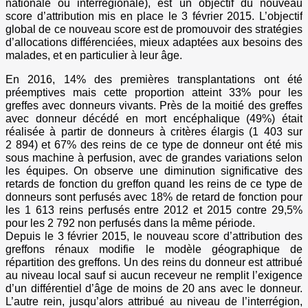
nationale ou interrégionale), est un objectif du nouveau
score d’attribution mis en place le 3 février 2015. L’objectif
global de ce nouveau score est de promouvoir des stratégies
d’allocations différenciées, mieux adaptées aux besoins des
malades, et en particulier à leur âge.
En 2016, 14% des premières transplantations ont été
préemptives mais cette proportion atteint 33% pour les
greffes avec donneurs vivants. Près de la moitié des greffes
avec donneur décédé en mort encéphalique (49%) était
réalisée à partir de donneurs à critères élargis (1 403 sur
2 894) et 67% des reins de ce type de donneur ont été mis
sous machine à perfusion, avec de grandes variations selon
les équipes. On observe une diminution significative des
retards de fonction du greffon quand les reins de ce type de
donneurs sont perfusés avec 18% de retard de fonction pour
les 1 613 reins perfusés entre 2012 et 2015 contre 29,5%
pour les 2 792 non perfusés dans la même période.
Depuis le 3 février 2015, le nouveau score d’attribution des
greffons rénaux modifie le modèle géographique de
répartition des greffons. Un des reins du donneur est attribué
au niveau local sauf si aucun receveur ne remplit l’exigence
d’un différentiel d’âge de moins de 20 ans avec le donneur.
L’autre rein, jusqu’alors attribué au niveau de l’interrégion,