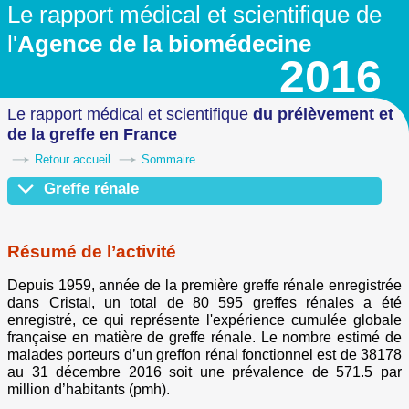
Le rapport médical et scientifique
de
l'
Agence de la biomédecine
2016
Le rapport médical et scientifique
du prélèvement
et
de la greffe en France
Retour accueil
Sommaire
Greffe rénale
Résumé de l’activité
Devenir des candidats en liste d'attente
Prélèvement en vue de greffe rénale
Activité de greffe rénale
Donneur vivant
Don croisé
Survie post greffe
Conclusion
Résumé de l’activité
Depuis 1959, année de la première greffe rénale enregistrée
dans Cristal, un total de 80 595 greffes rénales a été
enregistré, ce qui représente l'expérience cumulée globale
française en matière de greffe rénale. Le nombre estimé de
malades porteurs d’un greffon rénal fonctionnel est de 38178
au 31 décembre 2016 soit une prévalence de 571.5 par
million d’habitants (pmh).