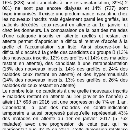
16% (828) sont candidats à une retransplantation, 39%( 2
001) ne sont pas encore dialysés et 14% (727) sont
hyperimmunisés. Il existe une prédominance masculine chez
les nouveaux inscrits mais également parmi les greffés, les
patients décédés, ceux restant en attente au 1er janvier et
chez les donneurs. La comparaison de la part des malades
d’une catégorie inscrits en attente, greffés et restant en
attente permet d’apprécier la difficulté relative d’accès à la
greffe et l’accumulation sur liste. Ainsi observe-t-on la
difficulté d’accès à la greffe des candidats du groupe B (13%
des nouveaux inscrits, 12% des greffés et 14% des malades
restant en attente), des candidats à une retransplantation
(16% des nouveaux inscrits, 14% des greffés et 24% des
malades ceux restant en attente) et des hyperimmunisés
(14% des nouveaux inscrits, 13% des greffés et 26% des
malades de ceux restant en attente).
Le nombre total de candidats à une greffe (nouveaux inscrits
+ malades restant en attente au 1er janvier de l’année) a
atteint 17 698 en 2016 soit une progression de 7% en 1 an.
Cependant, la part des malades en contre-indication
temporaire a aussi progressé puisqu’elle représentait 43%
des malades en attente au 1er en janvier 2017 (5 762
malades) avec une progression de cette part qui ne
représentait que 32 % en 2011. Cette dimension relativise