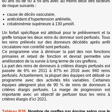
60 ans ou de 50 à 59 ans avec au moins deux des facteurs
de risque suivants :
cause de décès vasculaire,
antécédent d’hypertension artérielle,
créatininémie supérieure à 130 µmol/l.
Un forfait spécifique est attribué pour le prélèvement et la
greffe lorsque les deux reins du donneur sont perfusés. Tous
les reins prélevés sur des donneurs décédés après arrêt
circulatoire non contrôlé sont perfusés.
Ce programme vise à diminuer la part des non fonctions
primaires et retard de fonction et devrait permettre une
amélioration de la survie à long terme de ces greffons.
La part des reins de donneurs à critères élargis perfusés est
passée de 6% en 2011 à 67% en 2016 avec 940 reins
perfusés. Actuellement, la plupart des équipes ont débuté ce
programme avec des activités très variables. Certaines
équipes atteignent plus de 90 % de reins de donneurs à
critères élargis perfusés. La marge de progression est
importante avec un objectif de perfuser tous les reins à
critères élargis d’ici 2021.
Tableau R26.
Nombre de greffes par équipe selon que le