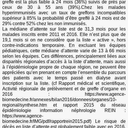
greffe est la plus faible à 24 mois (36%) suivis de près par
ceux de 30 à 55 ans (39%).Chez les malades
hyperimmunisés avec un taux de greffons incompatibles
supérieur à 85% la probabilité d’être greffé à 24 mois est de
29% contre 52% chez les non immunisés.
La médiane d’attente sur liste est de 31,3 mois pour les
malades inscrits entre 2011 et 2016. Elle n’est plus que de
19,1 mois si on ne considère que la liste « active », hors
contre-indications temporaire. En excluant les équipes
pédiatriques, cette médiane d’attente varie de 13 à 66 mois
selon les équipes. Ces différences, principalement liées aux
disparités régionales d’accès à la liste d’attente, mais aussi
à l’épidémiologie propre de chaque région, ne peuvent être
appréciées qu’en prenant en compte l’ensemble du parcours
des patients avec le temps passé en dialyse avant
inscription sur la liste. (cf Rapport médical et scientifique,
Activité régionale de prélèvement et de greffe d’organe en
2016 : https://www.agence-
biomedecine.fr/annexes/bilan2016/donnees/organes/10-
regional/synthese.htm et rapport 2015 du réseau
épidémiologie information néphrologie REIN :
https://www.agence-
biomedecine.fr/IMG/pdf/rapportrein2015.pdf) Le risque de
décès en liste d’attente est globalement faible avec en 2016,