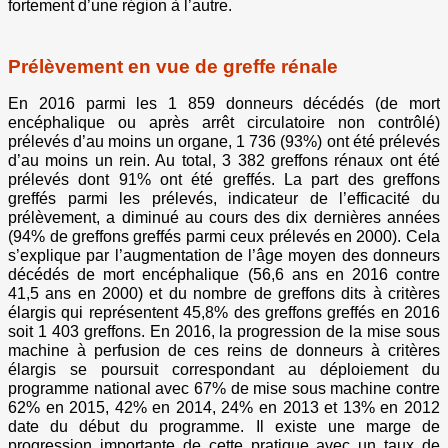
fortement d’une région à l’autre.
Prélèvement en vue de greffe rénale
En 2016 parmi les 1 859 donneurs décédés (de mort
encéphalique ou après arrêt circulatoire non contrôlé)
prélevés d’au moins un organe, 1 736 (93%) ont été prélevés
d’au moins un rein. Au total, 3 382 greffons rénaux ont été
prélevés dont 91% ont été greffés. La part des greffons
greffés parmi les prélevés, indicateur de l’efficacité du
prélèvement, a diminué au cours des dix dernières années
(94% de greffons greffés parmi ceux prélevés en 2000). Cela
s’explique par l’augmentation de l’âge moyen des donneurs
décédés de mort encéphalique (56,6 ans en 2016 contre
41,5 ans en 2000) et du nombre de greffons dits à critères
élargis qui représentent 45,8% des greffons greffés en 2016
soit 1 403 greffons. En 2016, la progression de la mise sous
machine à perfusion de ces reins de donneurs à critères
élargis se poursuit correspondant au déploiement du
programme national avec 67% de mise sous machine contre
62% en 2015, 42% en 2014, 24% en 2013 et 13% en 2012
date du début du programme. Il existe une marge de
progression importante de cette pratique avec un taux de