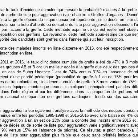
par le taux d’incidence cumulée qui mesure la probabilité d’accès à la greffe 
de sortie de liste pour aggravation (voir chapitre « Greffes d’organes : Donn
cès à la greffe dépend du risque concurrent représenté par le décès en liste d’a
 décès sur la liste d’attente ou de sortie de liste pour aggravation dépendent l’
é par l’accès à la greffe. Cette méthode exprime ce qui est réellement obser
épartition des greffons. En revanche, cette méthode sous-estime ce que serait
jorité des candidats sont greffés dans l’année qui suit leur inscription.
te des malades inscrits en liste d’attente en 2013, ont été respectivement 
nscription en liste.
 2011 et 2016, le taux d’incidence cumulée de greffe a été de 47% à 3 mois
es groupes AB et B ont un meilleur accès à la greffe que ceux des groupes A e
ois en cas de Super Urgence 1 est de 74% versus 31% en l’absence de prio
icient d’une priorité pédiatrique (probabilité de greffe à 1 an de 75% pour 
res de transplantation, l’incidence cumulée de greffe à 3 mois variant de 75
tre les équipes montre que ceux-ci s’expliquent principalement par des di
ans l’inter région et par les différences dans la proportion de greffons re
e national de répartition des greffons cardiaques, fondé sur des caract
ur aggravation a été également analysé avec la méthode des risques concurre
 diminué entre les périodes 1995-1998 et 2015-2016 avec une baisse de 4% d
 aggravation à un an est de 13% pour la cohorte des inscrits entre 2015 et 
ité de décès ou de sortie de liste pour aggravation varie significativement avec 
% versus 15% en l’absence de priorité). Ce résultat, a priori paradoxal 
de liste pour aggravation plus faible que ceux sans priorité) indique que 