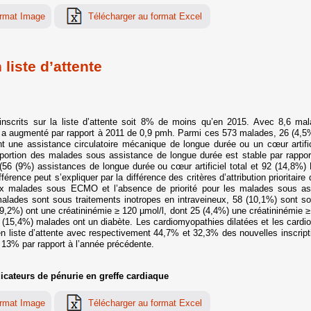
liste d’attente
crits sur la liste d’attente soit 8% de moins qu’en 2015. Avec 8,6 malad
tente a augmenté par rapport à 2011 de 0,9 pmh. Parmi ces 573 malades, 26 (4,
 une assistance circulatoire mécanique de longue durée ou un cœur artific
roportion des malades sous assistance de longue durée est stable par rappo
56 (9%) assistances de longue durée ou cœur artificiel total et 92 (14,8%) 
érence peut s’expliquer par la différence des critères d’attribution prioritair
aux malades sous ECMO et l’absence de priorité pour les malades sous ass
alades sont sous traitements inotropes en intraveineux, 58 (10,1%) sont sou
 (29,2%) ont une créatininémie ≥ 120 µmol/l, dont 25 (4,4%) une créatininémie ≥
uit (15,4%) malades ont un diabète. Les cardiomyopathies dilatées et les cardi
 en liste d’attente avec respectivement 44,7% et 32,3% des nouvelles inscrip
 13% par rapport à l’année précédente.
icateurs de pénurie en greffe cardiaque