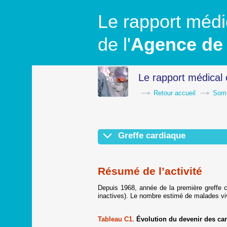
Le rapport médic
de l'
Agence de 
Le rapport médical 
Retour accueil
Som
Greffe cardiaque
Résumé de l’activité
Devenir des candidats en liste d'atten
Prélèvement en vue de greffe
Attribution des greffons et priorités
Activité de greffe
Survie post greffe
Conclusion
Résumé de l’activité
Depuis 1968, année de la première greffe c
inactives). Le nombre estimé de malades vi
Tableau C1.
Évolution du devenir des can