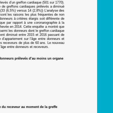
evés d’un greffon cardiaque (501 sur 1770).
e de greffons cardiaques prélevés a diminué
 (33 (6,5%) versus 14 (2,8%)) L’analyse des
sont les raisons les plus fréquentes de non
onneurs à critères élargis soit différente de
ique par rapport à une coronarographie à la
achevée en 2014. Cette enquête a montré que
parmi les donneurs dont le greffon cardiaque
ment diminué entre 2015 et 2016 passant de
 d’appariement sur l’âge entre donneurs et
des receveurs de plus de 60 ans. Le nouveau
l’âge entre donneurs et receveurs.
 donneurs prélevés d’au moins un organe
e du receveur au moment de la greffe