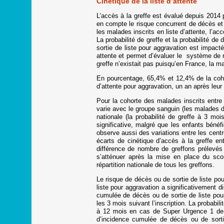
Cinétique de la liste d’attente
L’accès à la greffe est évalué depuis 2014 
en compte le risque concurrent de décès et 
les malades inscrits en liste d’attente, l’ac
La probabilité de greffe et la probabilité de
sortie de liste pour aggravation est impact
attente et permet d’évaluer le système de r
greffe n’existait pas puisqu’en France, la ma
En pourcentage, 65,4% et 12,4% de la cohor
d’attente pour aggravation, un an après leur i
Pour la cohorte des malades inscrits entre
varie avec le groupe sanguin (les malades d
nationale (la probabilité de greffe à 3 m
significative, malgré que les enfants bénéf
observe aussi des variations entre les cent
écarts de cinétique d’accès à la greffe en
différence de nombre de greffons prélevés d
s’atténuer après la mise en place du scor
répartition nationale de tous les greffons.
Le risque de décès ou de sortie de liste po
liste pour aggravation a significativement
cumulée de décès ou de sortie de liste pour
les 3 mois suivant l’inscription. La probabil
à 12 mois en cas de Super Urgence 1 de 9
d’incidence cumulée de décès ou de sortie 