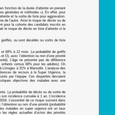
en fonction de la durée d’attente en prenant
ées générales et méthodes »). En effet, pour
ttente et la sortie de liste pour aggravation.
une de l’autre. Ainsi le risque de décès ou de
vé pour la cohorte des candidats inscrits en
 le risque de décès en liste d’attente si la
greffés, ou sont décédés ou sortis de liste
 et 68% à 12 mois. La probabilité de greffe
t O), avec l’obtention ou non d’une priorité
rité). L’âge ne présente pas de différence
les enfants versus 68% pour les adultes). On
% à Limoges à 31% à Marseille. L’analyse des
fférences de recours à la Super Urgence, la
fusés par l’équipe. Ces disparités devraient
éristiques objectives des malades avec une
nts. La probabilité de décès ou de sortie de
e son incidence cumulée à 1 an. L’incidence
2016. L’essentiel de ce risque survient dans
l’obtention ou non d’une priorité (probabilité
(les malades en super urgence ont un taux
les règles actuelles d’octroi des priorités