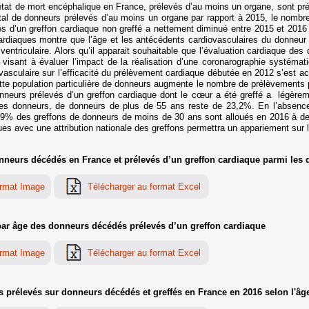
t de mort encéphalique en France, prélevés d’au moins un organe, sont prél
tal de donneurs prélevés d’au moins un organe par rapport à 2015, le nombr
 d’un greffon cardiaque non greffé a nettement diminué entre 2015 et 2016
diaques montre que l’âge et les antécédents cardiovasculaires du donneur 
triculaire. Alors qu’il apparait souhaitable que l’évaluation cardiaque des d
isant à évaluer l’impact de la réalisation d’une coronarographie systémat
asculaire sur l’efficacité du prélèvement cardiaque débutée en 2012 s’est 
ette population particulière de donneurs augmente le nombre de prélèvements 
nneurs prélevés d’un greffon cardiaque dont le cœur a été greffé a légère
ces donneurs, de donneurs de plus de 55 ans reste de 23,2%. En l’absence
, 19% des greffons de donneurs de moins de 30 ans sont alloués en 2016 à 
ues avec une attribution nationale des greffons permettra un appariement sur 
neurs décédés en France et prélevés d’un greffon cardiaque parmi les
 par âge des donneurs décédés prélevés d’un greffon cardiaque
 prélevés sur donneurs décédés et greffés en France en 2016 selon l'âg