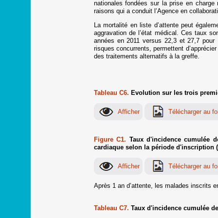
nationales fondées sur la prise en charge
raisons qui a conduit l’Agence en collaborat
La mortalité en liste d’attente peut égalem
aggravation de l’état médical. Ces taux so
années en 2011 versus 22,3 et 27,7 pour 
risques concurrents, permettent d’apprécier l
des traitements alternatifs à la greffe.
Tableau C6.
Evolution sur les trois premi
Figure C1.
Taux d'incidence cumulée de 
cardiaque selon la période d'inscription 
Après 1 an d’attente, les malades inscrits 
Tableau C7.
Taux d'incidence cumulée de g