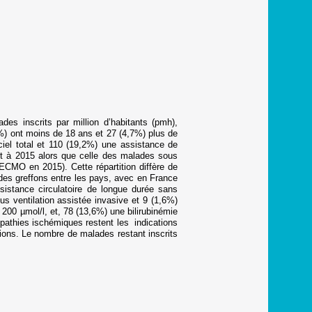
es inscrits par million d’habitants (pmh),
5%) ont moins de 18 ans et 27 (4,7%) plus de
iel total et 110 (19,2%) une assistance de
rt à 2015 alors que celle des malades sous
ECMO en 2015). Cette répartition diffère de
e des greffons entre les pays, avec en France
istance circulatoire de longue durée sans
s ventilation assistée invasive et 9 (1,6%)
 200 µmol/l, et, 78 (13,6%) une bilirubinémie
opathies ischémiques restent les indications
tions. Le nombre de malades restant inscrits