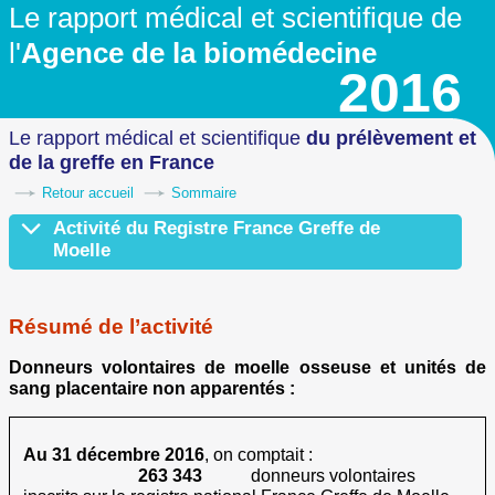
Le rapport médical et scientifique
de
l'
Agence de la biomédecine
2016
Le rapport médical et scientifique
du prélèvement
et
de la greffe en France
Retour accueil
Sommaire
Activité du Registre France Greffe de
Moelle
Résumé de l'activité
Niveau de résolution HLA des donneurs de CSH non apparentés inscr
Inscription des patients nationaux
Recherches
Type de greffons de CSH prélevés
Prélèvement de CSH
Origine des greffons de CSH
Activité des banques du Réseau Français de Sang Placentaire
Note méthodologique
Résumé de l’activité
Donneurs volontaires de moelle osseuse et unités de
sang placentaire non apparentés :
Au 31 décembre 2016
, on comptait :
263 343
donneurs volontaires