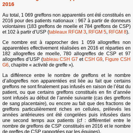
2016
Au total, 1 069 greffons non apparentés ont été constitués en
2016 pour des patients nationaux : 967 à partir de donneurs
volontaires (183 greffons de moelle et 784 greffons de CSP)
et 102 à partir d’USP (
tableaux RFGM 3
,
RFGM 5
,
RFGM 8
).
Ce nombre est à rapprocher des 1 059 allogreffes non
apparentées effectivement réalisées en 2016 et réparties en
182 allogreffes de moelle, 780 allogreffes de CSP et 97
allogreffes d’USP (
tableau CSH G7
et
CSH G9
,
Figure CSH
G6
, chapitre « activité de greffe »).
La différence entre le nombre de greffons et le nombre
d’allogreffes non apparentées est liée au fait que certains
greffons ne sont finalement pas infusés en raison de l’état du
patient, ou que certains greffons constitués en fin d’année
sont infusés au début de l’année suivante (cas des greffons
de sang placentaire), ou encore au fait que des fractions de
greffons particulièrement riches en cellules, prélevés les
années antérieures ont été congelées puis infusées dans
une second temps aux patients (cf : différentiel entre le
nombre de greffons de CSP constitués en 2016 et le nombre
de greffes de CSP rapportées par les équipes).